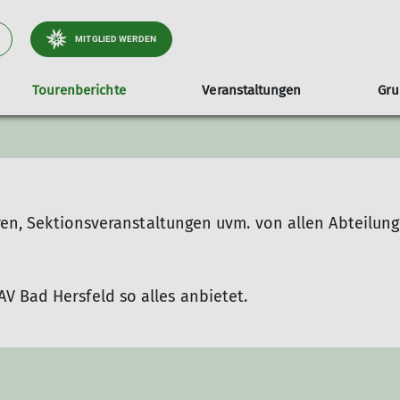
MITGLIED WERDEN
Tourenberichte
Veranstaltungen
Gr
abrechnung
chaft
Was bietet der Verein
Jugendgruppe
Ausweisverlust
Downloads
Naturschutz
Wir brauchen Dich
Hoc
ettern
Naturverträglich unterwegs
uren, Sektionsveranstaltungen uvm. von allen Abteilung
V Bad Hersfeld so alles anbietet.