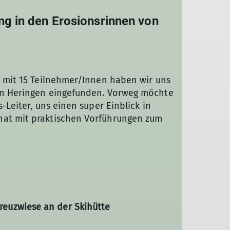
ng in den Erosionsrinnen von
t, mit 15 Teilnehmer/Innen haben wir uns
 in Heringen eingefunden. Vorweg möchte
s-Leiter, uns einen super Einblick in
hat mit praktischen Vorführungen zum
, beim Schmecken und beim Aufteilen
ackserlebnis und die UNTERSCHIEDE der
isternder Weise erzählt und uns die
iele Veredelungen der Sorten im Laufe
 nicht alle Sorten genau mit gültigem
nd sich vom Aussehen her ähnlich. Für
euzwiese an der Skihütte
0 Sorten) favorisiert er einfach und
Geschmack und die verschiedenen