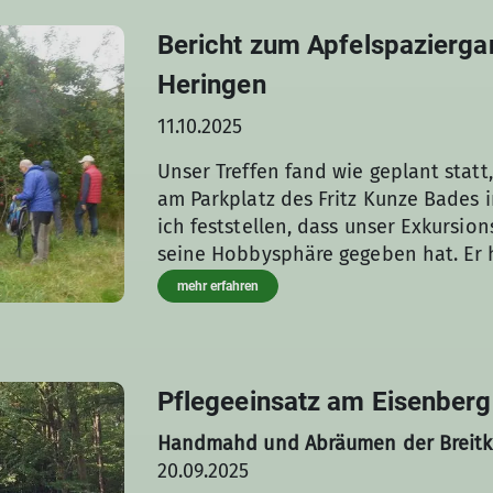
Bericht zum Apfelspazierga
Heringen
11.10.2025
Unser Treffen fand wie geplant stat
am Parkplatz des Fritz Kunze Bades
ich feststellen, dass unser Exkursion
seine Hobbysphäre gegeben hat. Er 
Veredeln von Sorten, beim Pflücken
mehr erfahren
der Früchte, damit alle ein Geschm
Sorten erschmecken können, in bege
Baumsorten erklärt. Da es aber so v
der Zeit gegeben hat, konnte auch er
Pflegeeinsatz am Eisenberg
Namen einsortieren, viele Sorten si
Handmahd und Abräumen der Breitkr
seine eigene Veredelungsstrategie (7
20.09.2025
nachvollziehbar den persönlichen 