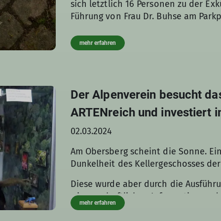
sich letztlich 16 Personen zu der Ex
freilandbiologischer Untersuchunge
Führung von Frau Dr. Buhse am Parkp
Information zum Bau der 30 angele
Mangement.
mehr erfahren
Der Alpenverein besucht 
ARTENreich und investiert i
02.03.2024
Am Obersberg scheint die Sonne. Eini
Dunkelheit des Kellergeschosses de
Diese wurde aber durch die Ausfüh
wissenschaftlichen Informationen dur
mehr erfahren