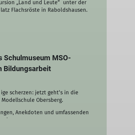
kursion „Land und Leute“ unter der
n im Rahmen des Unterrichts sowie die
latz Flachsröste in Raboldshausen.
gten Biotope und dem laufenden
das Schulmuseum MSO-
n Bildungsarbeit
ge scherzen: jetzt geht‘s in die
r Modellschule Obersberg.
rungen, Anekdoten und umfassenden
ch ...