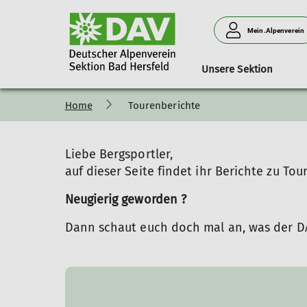
Mein.Alpenverein
Unsere Sektion
Home
Tourenberichte
Ausleihen
Team
Mountainbike
Kletterwände
Rechtliches
Klettern
Fahrtkosten
Mitglieds
Empfehlungen Mountainbike
Empfehlungen Kl
Liebe Bergsportler,
auf dieser Seite findet ihr Berichte zu To
Neugierig geworden ?
Dann schaut euch doch mal an, was der DA