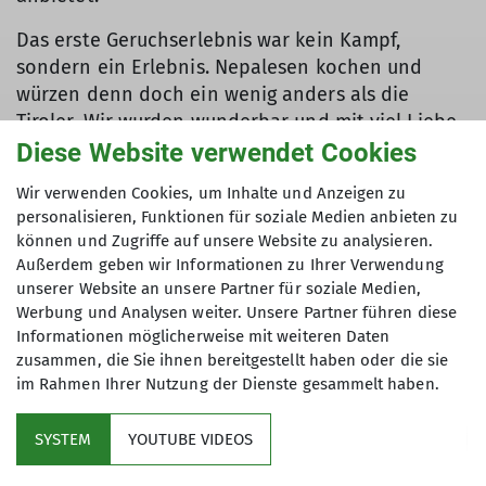
Das erste Geruchserlebnis war kein Kampf,
sondern ein Erlebnis. Nepalesen kochen und
würzen denn doch ein wenig anders als die
Tiroler. Wir wurden wunderbar und mit viel Liebe
versorgt. So konnten wir denn auch gut gestärkt
Diese Website verwendet Cookies
unsere Arbeiten angehen.
Wir verwenden Cookies, um Inhalte und Anzeigen zu
personalisieren, Funktionen für soziale Medien anbieten zu
Als erstes säuberten wir die Filteranlagen und den
können und Zugriffe auf unsere Website zu analysieren.
Einlauf des Frischwassers, sodass der Prüfer die
Außerdem geben wir Informationen zu Ihrer Verwendung
Anlage ohne Einwand abnehmen könnte.
unserer Website an unsere Partner für soziale Medien,
Werbung und Analysen weiter. Unsere Partner führen diese
Das zweite Geruchserlebnis war ein wahrer Kampf
Informationen möglicherweise mit weiteren Daten
mit der Nase. Die Rotteboxen mussten geleert
zusammen, die Sie ihnen bereitgestellt haben oder die sie
werden. In den Rotteboxen landen die geklärten
im Rahmen Ihrer Nutzung der Dienste gesammelt haben.
Abwasser der Hütte gefiltert und in fester Form.
SYSTEM
YOUTUBE VIDEOS
Sie müssen ausgeschaufelt werden und in Bigbags
für den Hubschrauberabtransport