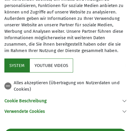
Anmeldung bis
personalisieren, Funktionen für soziale Medien anbieten zu
können und Zugriffe auf unsere Website zu analysieren.
Außerdem geben wir Informationen zu Ihrer Verwendung
09.10.2025
unserer Website an unsere Partner für soziale Medien,
Werbung und Analysen weiter. Unsere Partner führen diese
Informationen möglicherweise mit weiteren Daten
zusammen, die Sie ihnen bereitgestellt haben oder die sie
im Rahmen Ihrer Nutzung der Dienste gesammelt haben.
Sektion
SYSTEM
YOUTUBE VIDEOS
Aktuelles
Alles akzeptieren (Übertragung von Nutzerdaten und
Cookies)
Patenschaften
Cookie Beschreibung
Verwendete Cookies
Sektion Bad Hersfeld des Deutschen Alpenvereins e.V.
Am Berg 3
36251 Bad Hersfeld