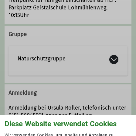
Treffpunkt für Fahrgemeinschaften ab HEF:
Parkplatz Geistalschule Lohmühlenweg,
10:15Uhr
Gruppe
Naturschutzgruppe
organisiert durch Ursula und Alfred
finden über das ganze Jahr verteilt
Anmeldung
verschiedene Veranstaltungen und
Aktionen statt.
Anmeldung bei Ursula Roller, telefonisch unter
0151-56045561 oder per E-Mail an
Kontakt aufnehmen
Diese Website verwendet Cookies
u.roller@dav-badhersfeld.de
Wir verwenden Cookies, um Inhalte und Anzeigen zu